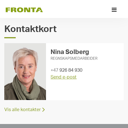
Skip
Pr
to
M
content
Kontaktkort
Nina Solberg
REGNSKAPSMEDARBEIDER
+47
926 84 930
Send e-post
Vis alle kontakter