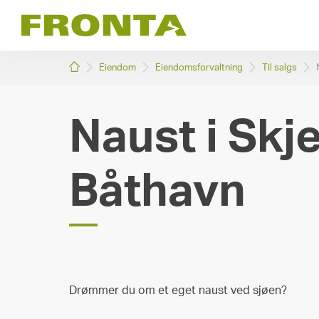
Skip
to
content
[:no]Gå
Eiendom
Eiendomsforvaltning
Til salgs
til
fremsiden[:en]Go
to
Naust i Sk
main
page[:]
Båthavn
Drømmer du om et eget naust ved sjøen?