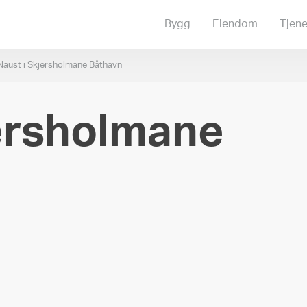
Bygg
Eiendom
Tjene
Naust i Skjersholmane Båthavn
jersholmane