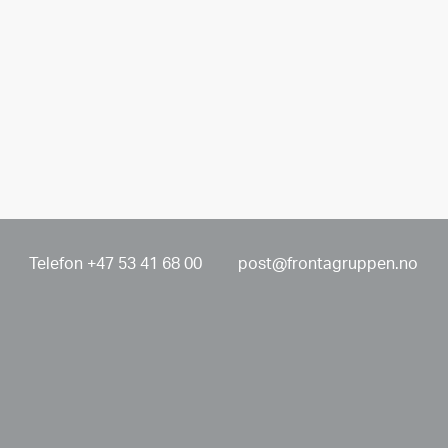
Telefon +47 53 41 68 00
post@frontagruppen.no