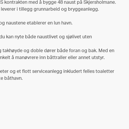
AS kontrakten med å bygge 48 naust på Skjersholmane.
 leverer i tillegg grunnarbeid og bryggeanlegg.
 og naustene etablerer en lun havn.
 du kan nyte både naustlivet og sjølivet uten
g takhøyde og doble dører både foran og bak. Med en
kelt å manøvrere inn båttraller eller annet utstyr.
er og et flott serviceanlegg inkludert felles toaletter
te båthavn.