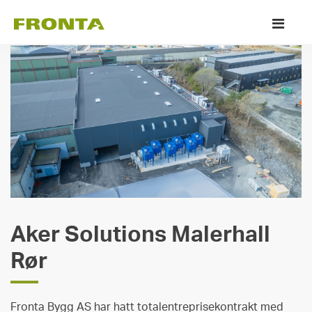
Skip
Pr
to
M
content
Aker Solutions Malerhall
Rør
Fronta Bygg AS har hatt totalentreprisekontrakt med