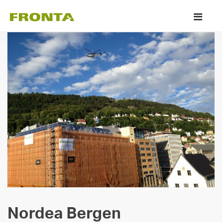
Skip
Pr
to
M
content
Nordea Bergen