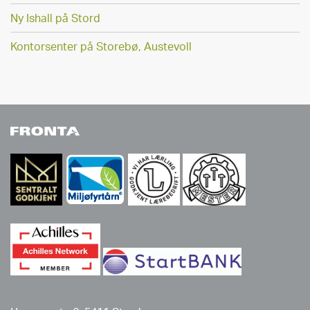
Ny Ishall på Stord
Kontorsenter på Storebø, Austevoll