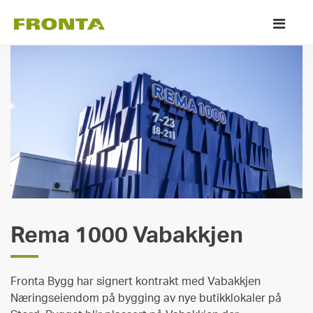
Skip
Pr
to
M
content
Rema 1000 Vabakkjen
Fronta Bygg har signert kontrakt med Vabakkjen
Næringseiendom på bygging av nye butikklokaler på