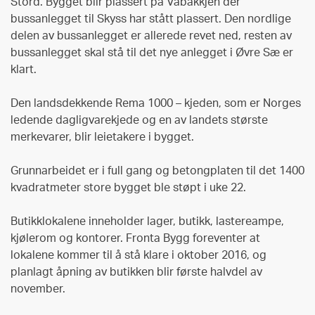
Stord. Bygget blir plassert på Vabakkjen der
bussanlegget til Skyss har stått plassert. Den nordlige
delen av bussanlegget er allerede revet ned, resten av
bussanlegget skal stå til det nye anlegget i Øvre Sæ er
klart.
Den landsdekkende Rema 1000 – kjeden, som er Norges
ledende dagligvarekjede og en av landets største
merkevarer, blir leietakere i bygget.
Grunnarbeidet er i full gang og betongplaten til det 1400
kvadratmeter store bygget ble støpt i uke 22.
Butikklokalene inneholder lager, butikk, lastereampe,
kjølerom og kontorer. Fronta Bygg foreventer at
lokalene kommer til å stå klare i oktober 2016, og
planlagt åpning av butikken blir første halvdel av
november.