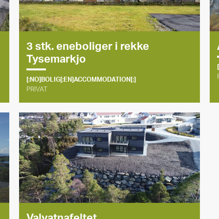
3 stk. eneboliger i rekke
Tysemarkjo
[:NO]BOLIG[:EN]ACCOMMODATION[:]
PRIVAT
Valvatnafeltet