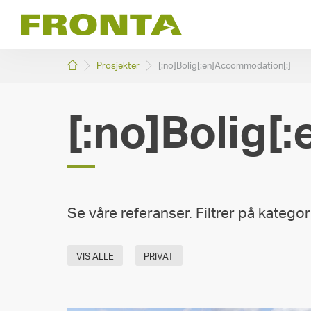
Skip
to
content
[:no]Gå
Prosjekter
[:no]Bolig[:en]Accommodation[:]
til
fremsiden[:en]Go
to
[:no]Bolig[
main
page[:]
Se våre referanser. Filtrer på kategori
VIS ALLE
PRIVAT