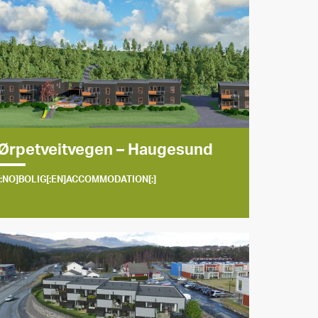
Ørpetveitvegen – Haugesund
[:NO]BOLIG[:EN]ACCOMMODATION[:]