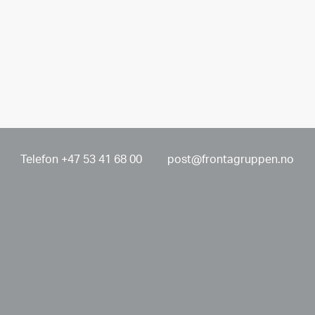
Telefon +47 53 41 68 00
post@frontagruppen.no