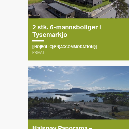
2 stk. 6-mannsboliger i
Tysemarkjo
[:NO]BOLIG[:EN]ACCOMMODATION[:]
PRIVAT
Halsnøy Panorama –