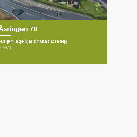
Åsringen 79
[:NO]BOLIG[:EN]ACCOMMODATION[:]
PRIVAT