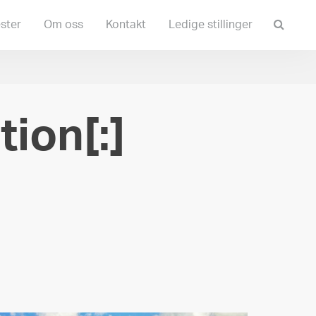
Søk
ster
Om oss
Kontakt
Ledige stillinger
etter:
ion[:]