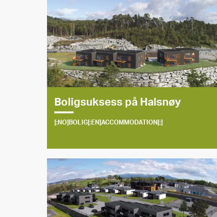
Boligsuksess på Halsnøy
[:NO]BOLIG[:EN]ACCOMMODATION[:]