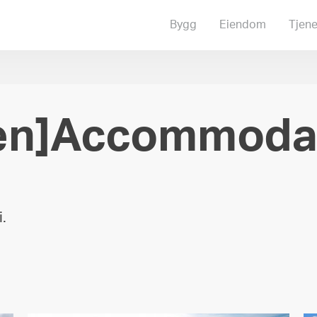
Bygg
Eiendom
Tjene
:en]Accommodat
.