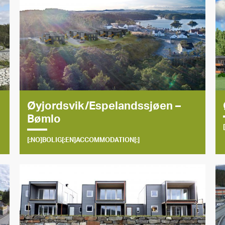
Øyjordsvik/Espelandssjøen –
Bømlo
[:NO]BOLIG[:EN]ACCOMMODATION[:]