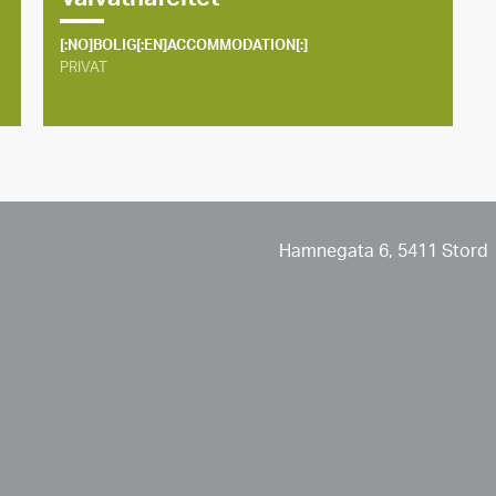
[:NO]BOLIG[:EN]ACCOMMODATION[:]
PRIVAT
Hamnegata 6, 5411 Stord